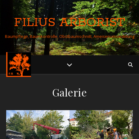
FILIUS ARBORIST
Baumpflege, Baumkontrolle, Obstbaumschnitt, Ameisenumsiedelung
Galerie