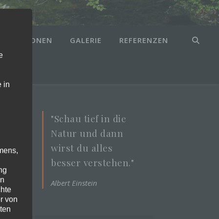
UBLIKATIONEN
GALERIE
REFERENZEN
e
 in
"Schau tief in die
Natur und dann
wirst du alles
mens,
besser verstehen."
l:
ng
st
en
Albert Einstein
chte
nd
r von
ll
ten
en