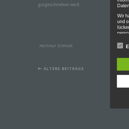
gutgeschrieben wird.
Daten
Wir h
und o
lücke
perso
Inter
aufwe
Hartmut Schmidt
E
Aus d
perso
telef
ÄLTERE BEITRÄGE
Begri
Die Da
Europ
Grund
soll s
Geschä
gewähr
Wir v
folge