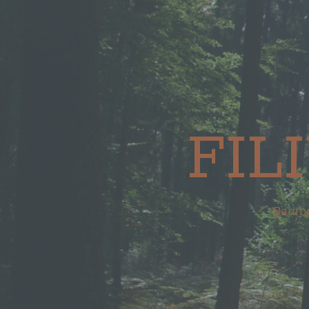
FIL
Baump