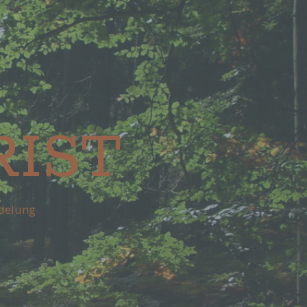
RIST
delung