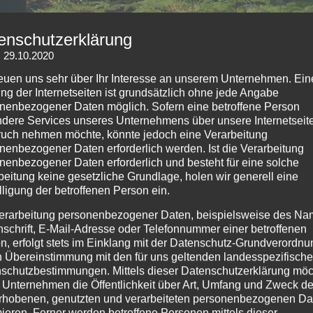
enschutzerklärung
: 29.10.2020
NGEN
FILIUS & PARTNER
AKTUELLE PROJEKTE/P
reuen uns sehr über Ihr Interesse an unserem Unternehmen. Ein
ng der Internetseiten ist grundsätzlich ohne jede Angabe
ORMULAR
nenbezogener Daten möglich. Sofern eine betroffene Person
dere Services unseres Unternehmens über unsere Internetseite
uch nehmen möchte, könnte jedoch eine Verarbeitung
nenbezogener Daten erforderlich werden. Ist die Verarbeitung
nenbezogener Daten erforderlich und besteht für eine solche
Beratung
beitung keine gesetzliche Grundlage, holen wir generell eine
lligung der betroffenen Person ein.
16. März 2016
erarbeitung personenbezogener Daten, beispielsweise des Na
nschrift, E-Mail-Adresse oder Telefonnummer einer betroffenen
zen Sie einfach das Kontaktformular oder rufen Sie uns an: Mobi
n, erfolgt stets im Einklang mit der Datenschutz-Grundverordnu
1 Um die Beratung auf Ihre Bedürfnisse zurecht zu schneiden, i
n Übereinstimmung mit den für uns geltenden landesspezifisch
schutzbestimmungen. Mittels dieser Datenschutzerklärung mö
r betreffenden Bäume sowie deren Durchmesser (oder Umfang) u
 Unternehmen die Öffentlichkeit über Art, Umfang und Zweck de
en. * Gern können wir Sie auch vor Ort beraten. In diesem Fa
rhobenen, genutzten und verarbeiteten personenbezogenen Da
welche Ihnen aber bei Beauftragung der besprochenen Maßnahm
mieren. Ferner werden betroffene Personen mittels dieser