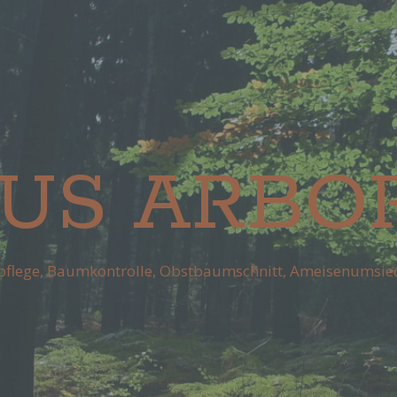
IUS ARBO
flege, Baumkontrolle, Obstbaumschnitt, Ameisenumsie