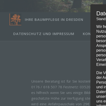
Dat
Stand
IHRE BAUMPFLEGE IN DRESDEN
LEISTU
Wir f
Nutzu
DATENSCHUTZ UND IMPRESSUM
KONTAKTF
perso
beson
Anspr
perso
perso
Verar
Einwi
Die V
der A
Unsere Beratung ist für Sie kostenlos* ! Nut
Perso
0176 / 618 507 78 Festnetz: 035203 / 490 15
und i
Daten
es hilfreich wenn Sie uns einige Bilder de
unser
geschätzte Höhe zur Verfügung stellen könn
uns e
wird eine Anfahrpauschale von 29€ fällig, 
infor